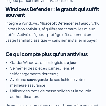
se joue pas sur l'antivirus. Faisons le tri.
Windows Defender : le gratuit qui suffit
souvent
Intégré à Windows,
Microsoft Defender
est aujourd'hui
un très bon antivirus, régulièrement parmi les mieux
notés. Activé et à jour, il protège efficacement un
usage familial classique — sans rien installer ni payer.
Ce qui compte plus qu'un antivirus
Garder Windows et ses logiciels
à jour
;
Se méfier des pièces jointes, liens et
téléchargements douteux ;
Avoir une
sauvegarde
de ses fichiers (votre
meilleure assurance) ;
Utiliser des mots de passe solides et la double
authentification.
Un antivirus ne remplace pas ces bons réflexes : c'est