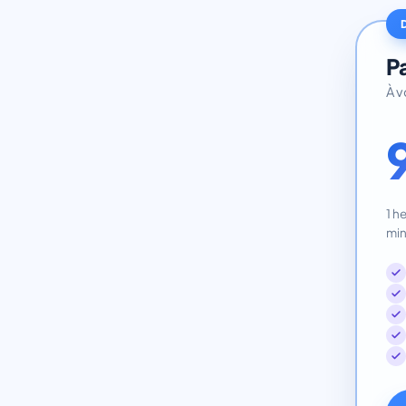
Pa
À v
1 h
mi