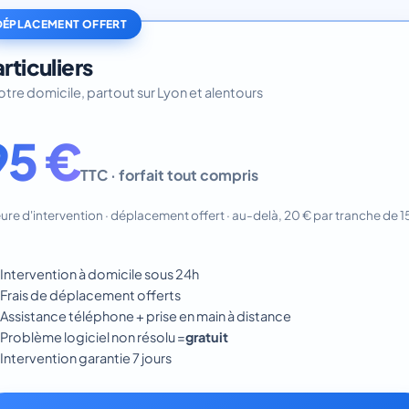
DÉPLACEMENT OFFERT
rticuliers
otre domicile, partout sur Lyon et alentours
95 €
TTC · forfait tout compris
eure d'intervention · déplacement offert · au-delà, 20 € par tranche de 1
n
Intervention à domicile sous 24h
Frais de déplacement offerts
Assistance téléphone + prise en main à distance
Problème logiciel non résolu =
gratuit
Intervention garantie 7 jours