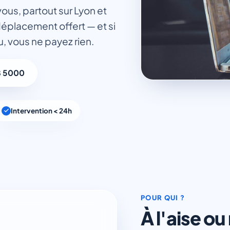
ous, partout sur Lyon et
 déplacement offert — et si
u, vous ne payez rien.
8 5000
Intervention < 24h
POUR QUI ?
À l'aise o