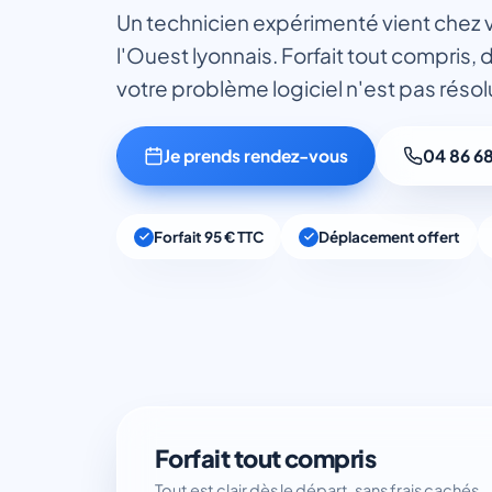
Un technicien expérimenté vient chez v
l'Ouest lyonnais. Forfait tout compris,
votre problème logiciel n'est pas résol
Je prends rendez-vous
04 86 6
Forfait 95 € TTC
Déplacement offert
Forfait tout compris
Tout est clair dès le départ, sans frais cachés.