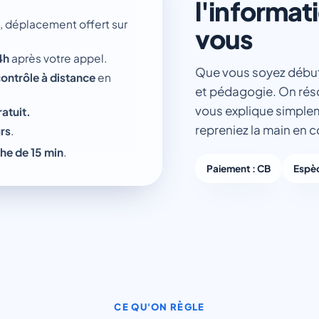
l'informat
, déplacement offert sur
vous
4h
après votre appel.
Que vous soyez débuta
contrôle à distance
en
et pédagogie. On réso
vous explique simplem
ratuit.
repreniez la main en 
urs
.
he de 15 min
.
Paiement : CB
Espè
CE QU'ON RÈGLE