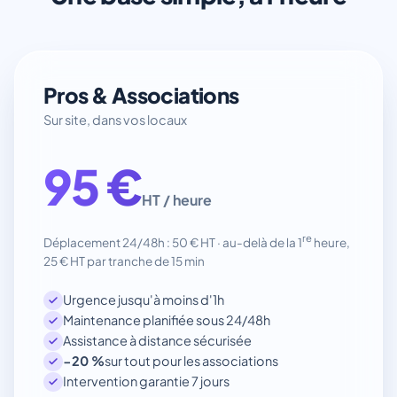
Pros & Associations
Sur site, dans vos locaux
95 €
HT / heure
re
Déplacement 24/48h : 50 € HT · au-delà de la 1
heure,
25 € HT par tranche de 15 min
Urgence jusqu'à moins d'1h
Maintenance planifiée sous 24/48h
Assistance à distance sécurisée
−20 %
sur tout pour les associations
Intervention garantie 7 jours