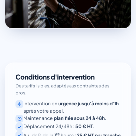
Conditions d'intervention
Des tarifs lisibles, adaptés aux contraintes des
pros.
Intervention en
urgence jusqu'à moins d'1h
après votre appel.
Maintenance
planifiée sous 24 à 48h
.
Déplacement 24/48h :
50 € HT
.
re
Au-delà de la 1
heure :
25 € HT par tranche